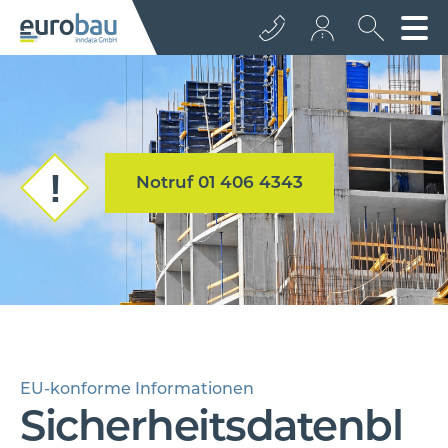
+43 512 362233
info@euro­bau.com
Notruf 01 406 4343
inndata
EU-konforme Informationen
Sicherheitsdatenbl