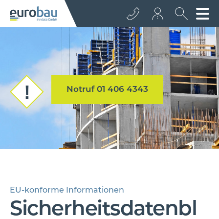
+43 512 362233
info@euro­bau.com
Notruf 01 406 4343
inndata
EU-konforme Informationen
Sicherheitsdatenbl