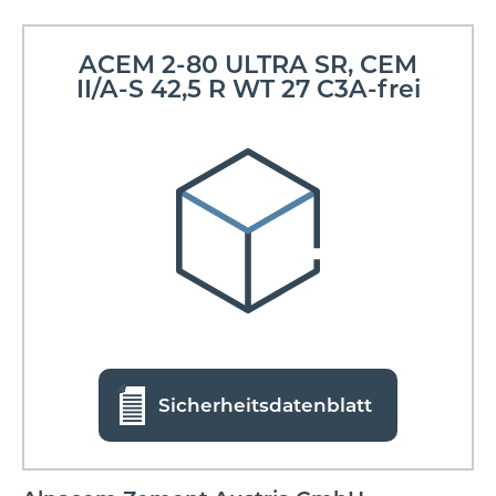
ACEM 2-80 ULTRA SR, CEM
II/A-S 42,5 R WT 27 C3A-frei
Sicherheitsdatenblatt