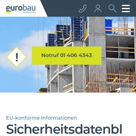
+43 512 362233
info@euro­bau.com
Notruf 01 406 4343
inndata
EU-konforme Informationen
Sicherheitsdatenbl