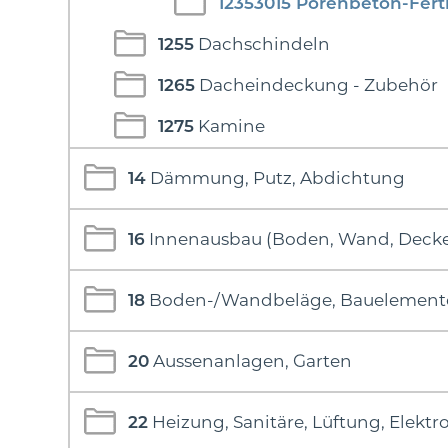
12353015
Porenbeton-Ferti
1255
Dachschindeln
1265
Dacheindeckung - Zubehör
1275
Kamine
14
Dämmung, Putz, Abdichtung
16
Innenausbau (Boden, Wand, Deck
18
Boden-/Wandbeläge, Bauelement
20
Aussenanlagen, Garten
22
Heizung, Sanitäre, Lüftung, Elektr