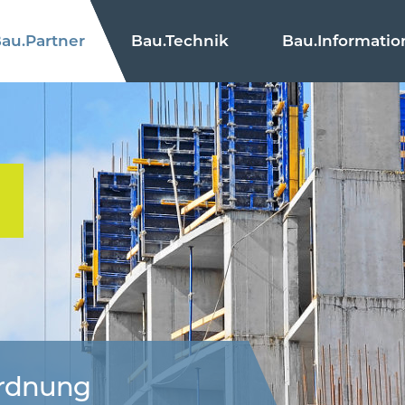
au.
Partner
Bau.
Technik
Bau.
Informatio
ordnung