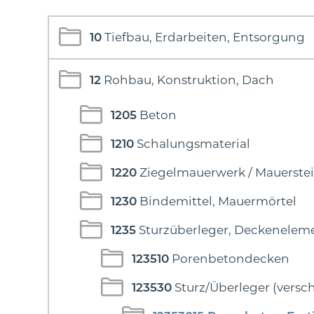
10
Tiefbau, Erdarbeiten, Entsorgung
12
Rohbau, Konstruktion, Dach
1205
Beton
1210
Schalungsmaterial
1220
Ziegelmauerwerk / Mauerste
1230
Bindemittel, Mauermörtel
1235
Sturzüberleger, Deckenelem
123510
Porenbetondecken
123530
Sturz/Überleger (versch