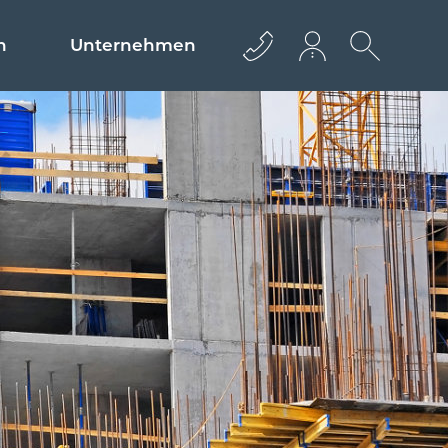
n
Unternehmen
+43 512 362233
info@euro­bau.com
inndata