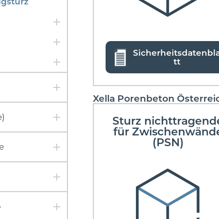
gsturz
Sicherheitsdatenbl
tt
Xella Porenbeton Österre
e)
Sturz nichttragend
für Zwischenwänd
(PSN)
e
o