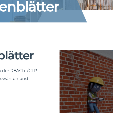
enblätter
lätter
ch der REACh-/CLP-
uswählen und