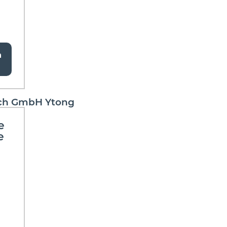
a
ich GmbH Ytong
e
e