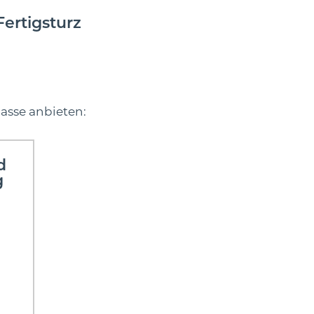
ertigsturz
lasse anbieten:
d
g