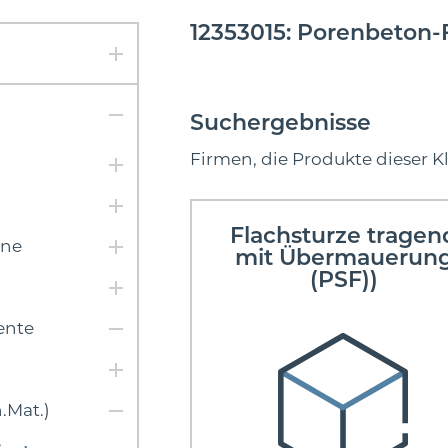
12353015: Porenbeton-F
Suchergebnisse
Firmen, die Produkte dieser K
Flachsturze tragen
ine
mit Übermauerun
(PSF))
ente
.Mat.)