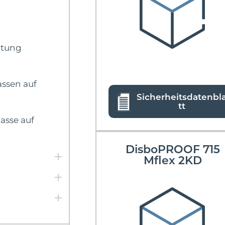
htung
ssen auf
Sicherheitsdatenbl
tt
sse auf
DisboPROOF 715
Mflex 2KD