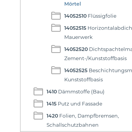
Mörtel
14052510
Flüssigfolie
14052515
Horizontalabdic
Mauerwerk
14052520
Dichtspachtelma
Zement-/Kunststoffbasis
14052525
Beschichtungsma
Kunststoffbasis
1410
Dämmstoffe (Bau)
1415
Putz und Fassade
1420
Folien, Dampfbremsen,
Schallschutzbahnen