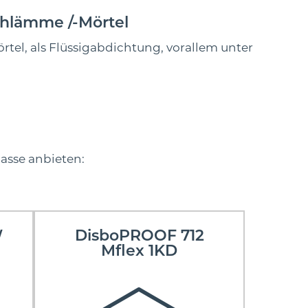
chlämme /-Mörtel
el, als Flüssigabdichtung, vorallem unter
lasse anbieten:
W
DisboPROOF 712
Mflex 1KD