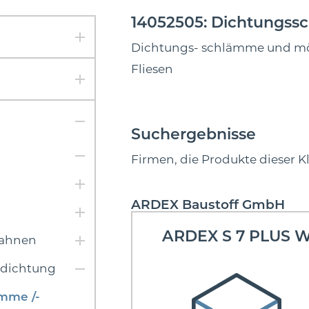
14052505: Dichtungss
Dichtungs- schlämme und mört
Fliesen
Suchergebnisse
Firmen, die Produkte dieser K
ARDEX Baustoff GmbH
ARDEX S 7 PLUS 
bahnen
bdichtung
mme /-