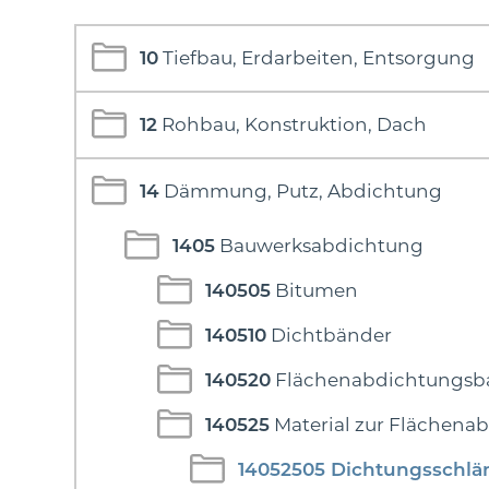
10
Tiefbau, Erdarbeiten, Entsorgung
12
Rohbau, Konstruktion, Dach
14
Dämmung, Putz, Abdichtung
1405
Bauwerksabdichtung
140505
Bitumen
140510
Dichtbänder
140520
Flächenabdichtungs
140525
Material zur Flächena
14052505
Dichtungsschlä