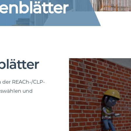
enblätter
lätter
ch der REACh-/CLP-
uswählen und