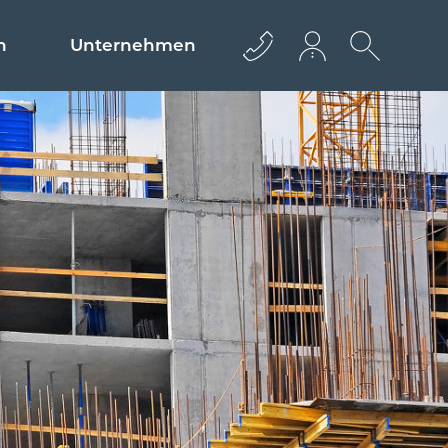
n
Unternehmen
+43 512 362233
info@euro­bau.com
inndata