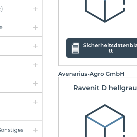
e)
e
Sicherheitsdatenbl
tt
o
Avenarius-Agro GmbH
Ravenit D hellgra
Sonstiges