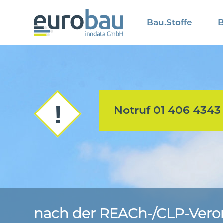
Bau.Stoffe
B
Notruf 01 406 4343
nach der REACh-/CLP-Ver