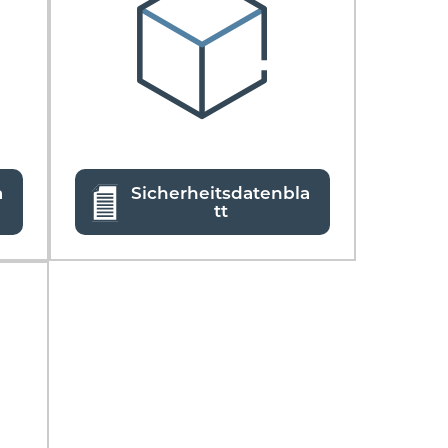
a
Sicherheitsdatenbla
tt