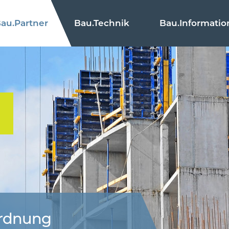
au.
Partner
Bau.
Technik
Bau.
Informatio
ordnung