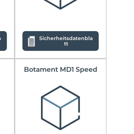
a
Sicherheitsdatenbla
tt
Botament MD1 Speed