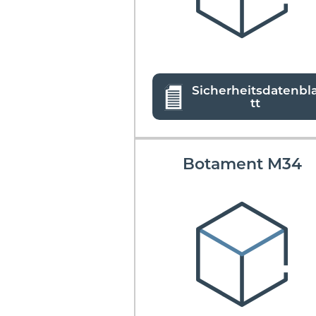
Sicherheitsdatenbl
tt
Botament M34