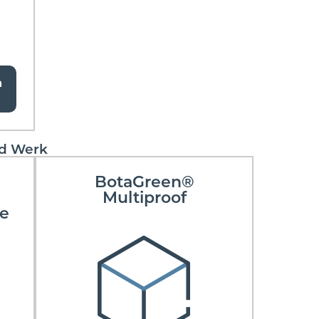
a
nd Werk
BotaGreen®
Multiproof
e