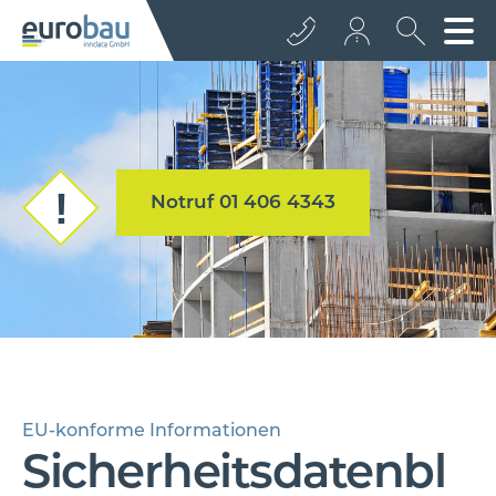
+43 512 362233
info@euro­bau.com
Notruf 01 406 4343
inndata
EU-konforme Informationen
Sicherheitsdatenbl