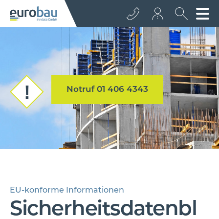
+43 512 362233
info@euro­bau.com
Notruf 01 406 4343
inndata
EU-konforme Informationen
Sicherheitsdatenbl