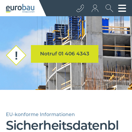
+43 512 362233
info@euro­bau.com
Notruf 01 406 4343
inndata
EU-konforme Informationen
Sicherheitsdatenbl