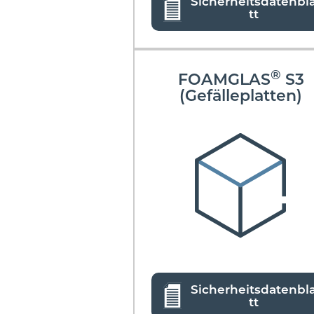
Sicherheitsdatenbl
tt
®
FOAMGLAS
S3
(Gefälleplatten)
Sicherheitsdatenbl
tt