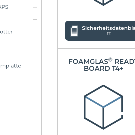
 XPS
Sicherheitsdatenbl
otter
tt
®
FOAMGLAS
READ
mplatte
BOARD T4+