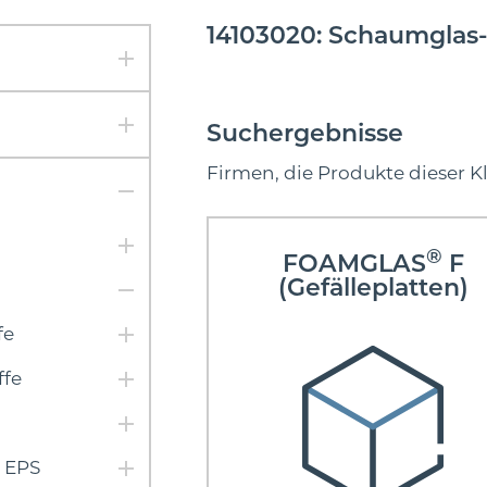
14103020: Schaumgla
Suchergebnisse
Firmen, die Produkte dieser K
®
FOAMGLAS
F
(Gefälleplatten)
fe
ffe
l EPS