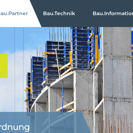
au.
Partner
Bau.
Technik
Bau.
Informatio
ordnung