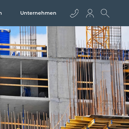
n
Unternehmen
+43 512 362233
info@euro­bau.com
inndata