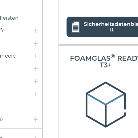
leisten
Sicherheitsdatenbl
tt
fe
®
neele
FOAMGLAS
READ
T3+
e)