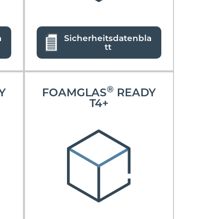
a
Sicherheitsdatenbla
tt
®
Y
FOAMGLAS
READY
T4+