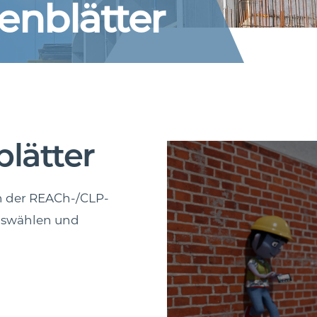
enblätter
lätter
ch der REACh-/CLP-
uswählen und