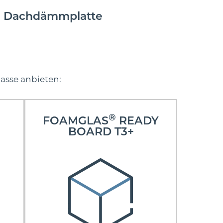
s- Dachdämmplatte
lasse anbieten:
®
FOAMGLAS
READY
BOARD T3+