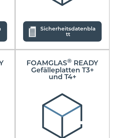
a
Sicherheitsdatenbla
tt
®
Y
FOAMGLAS
READY
Gefälleplatten T3+
und T4+