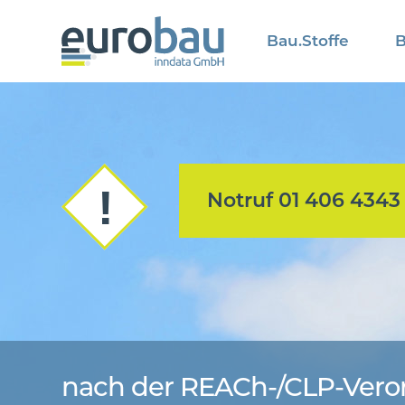
Bau.Stoffe
B
Notruf 01 406 4343
nach der REACh-/CLP-Ver