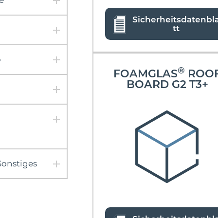
e
Sicherheitsdatenbl
tt
o
®
FOAMGLAS
ROO
BOARD G2 T3+
Sonstiges