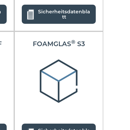
a
Sicherheitsdatenbla
tt
®
F
FOAMGLAS
S3