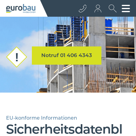
+43 512 362233
info@euro­bau.com
Notruf 01 406 4343
inndata
EU-konforme Informationen
Sicherheitsdatenbl