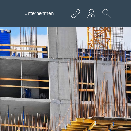
Unternehmen
+43 512 362233
info@euro­bau.com
inndata