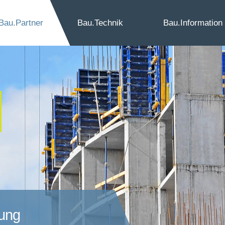
Bau.
Partner
Bau.
Technik
Bau.
Information
ung