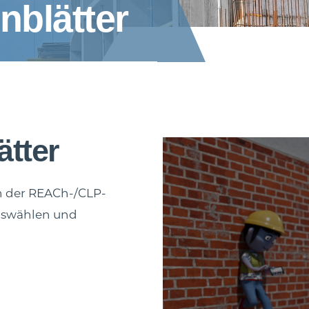
nblätter
ätter
ch der REACh-/CLP-
uswählen und