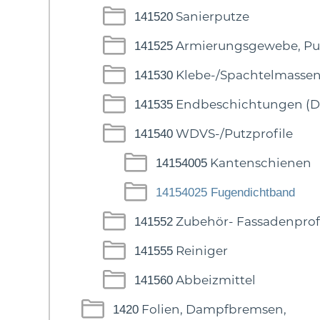
Sanierputze
141520
Armierungsgewebe, Pu
141525
Klebe-/Spachtelmasse
141530
Endbeschichtungen (D
141535
WDVS-/Putzprofile
141540
Kantenschienen
14154005
14154025
Fugendichtband
Zubehör- Fassadenprof
141552
Reiniger
141555
Abbeizmittel
141560
Folien, Dampfbremsen,
1420