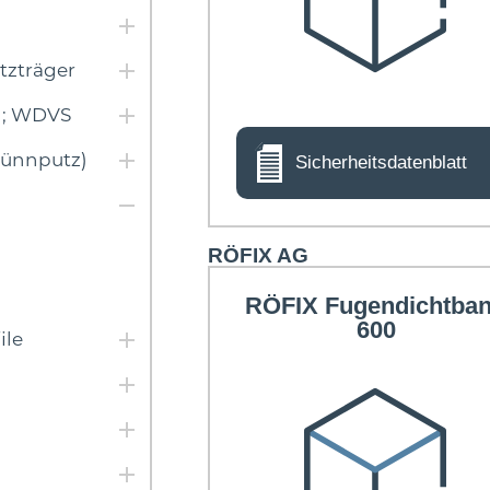
tzträger
n; WDVS
ünnputz)
Sicherheitsdatenblatt
RÖFIX AG
RÖFIX Fugendichtba
600
ile