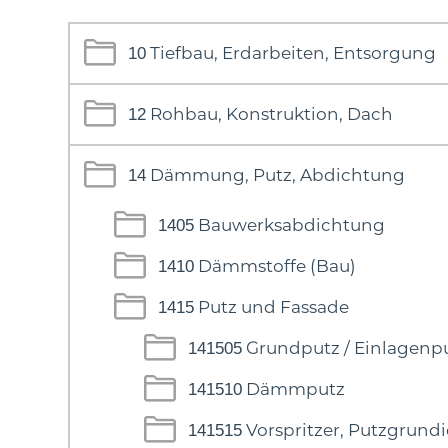
Tiefbau, Erdarbeiten, Entsorgung
10
Rohbau, Konstruktion, Dach
12
Dämmung, Putz, Abdichtung
14
Bauwerksabdichtung
1405
Dämmstoffe (Bau)
1410
Putz und Fassade
1415
Grundputz / Einlagenp
141505
Dämmputz
141510
Vorspritzer, Putzgrund
141515