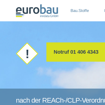
Bau.Stoffe
Notruf 01 406 4343
nach der REACh-/CLP-Verordn