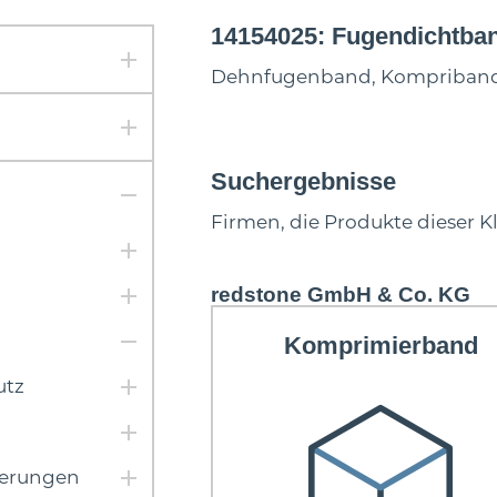
14154025: Fugendichtba
Dehnfugenband, Kompriband,
Suchergebnisse
Firmen, die Produkte dieser K
redstone GmbH & Co. KG
Komprimierband
utz
ierungen