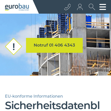
+43 512 362233
info@euro­bau.com
Notruf 01 406 4343
inndata
EU-konforme Informationen
Sicherheitsdatenbl