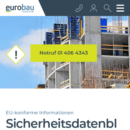
+43 512 362233
info@euro­bau.com
Notruf 01 406 4343
inndata
EU-konforme Informationen
Sicherheitsdatenbl