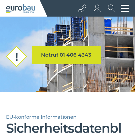
+43 512 362233
info@euro­bau.com
Notruf 01 406 4343
inndata
EU-konforme Informationen
Sicherheitsdatenbl