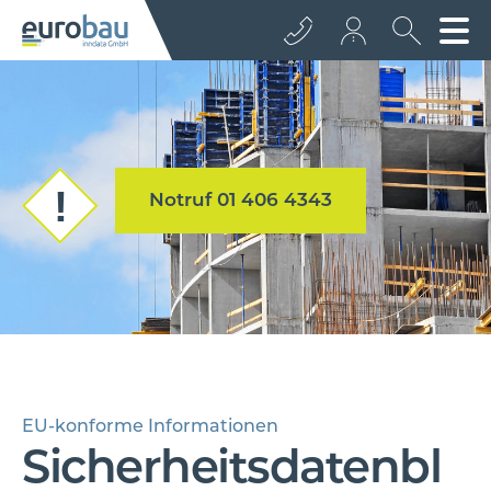
+43 512 362233
info@euro­bau.com
Notruf 01 406 4343
inndata
EU-konforme Informationen
Sicherheitsdatenbl