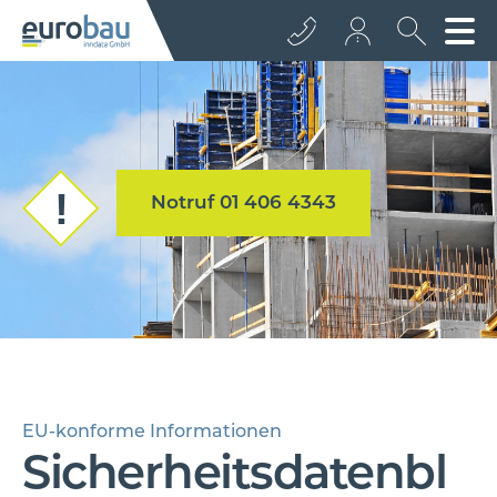
+43 512 362233
info@euro­bau.com
Notruf 01 406 4343
inndata
EU-konforme Informationen
Sicherheitsdatenbl