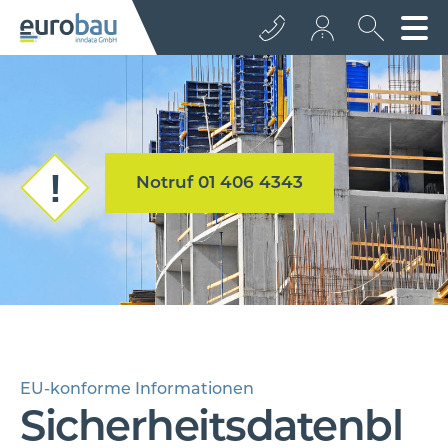
+43 512 362233
info@euro­bau.com
Notruf 01 406 4343
inndata
EU-konforme Informationen
Sicherheitsdatenbl